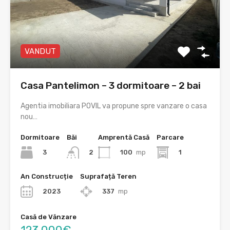
VANDUT
Casa Pantelimon – 3 dormitoare – 2 bai
Agentia imobiliara POVIL va propune spre vanzare o casa
nou…
Dormitoare
Băi
Amprentă Casă
Parcare
3
100
mp
1
2
An Construcție
Suprafață Teren
2023
337
mp
Casă de Vănzare