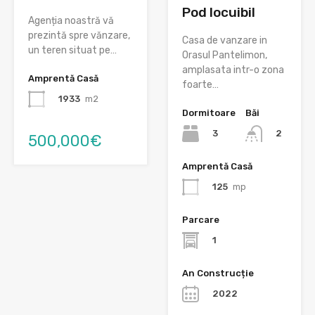
Pod locuibil
Agenția noastră vă
prezintă spre vănzare,
Casa de vanzare in
un teren situat pe…
Orasul Pantelimon,
amplasata intr-o zona
Amprentă Casă
foarte…
1933
m2
Dormitoare
Băi
3
2
500,000€
Amprentă Casă
125
mp
Parcare
1
An Construcție
2022