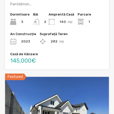
Pantelimon.…
Dormitoare
Băi
Amprentă Casă
Parcare
3
140
mp
1
2
An Construcție
Suprafață Teren
2023
282
mp
Casă de Vănzare
145,000€
Featured