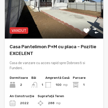
VANDUT
Casa Pantelimon P+M cu placa – Pozitie
EXCELENT
Casa de vanzare cu acces rapid spre Dobroesti si
Fundeni…
Dormitoare
Băi
Amprentă Casă
Parcare
2
100
mp
1
1
An Construcție
Suprafață Teren
2022
288
mp