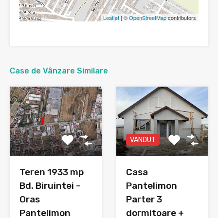
Leaflet
| ©
OpenStreetMap
contributors
Case de Vânzare Similare
VANDUT
Teren 1933 mp
Casa
Bd. Biruintei –
Pantelimon
Oras
Parter 3
Pantelimon
dormitoare +