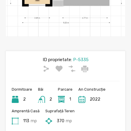
ID proprietate:
P-5335
Dormitoare
Băi
Parcare
An Construcție
2
2
1
2022
Amprentă Casă
Suprafață Teren
113
mp
370
mp