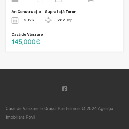
An Construcție
Suprafață Teren
2023
282
mp
Casă de Vănzare
145,000€
Case de Vânzare în Orașul Pantelimon © 2024
Agenția
Imobiliară Povil