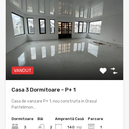
VANDUT
Casa 3 Dormitoare – P+ 1
Casa de vanzare P+ 1, nou construita in Orasul
Pantelimon.…
Dormitoare
Băi
Amprentă Casă
Parcare
3
140
mp
1
2