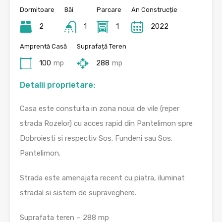
Dormitoare
Băi
Parcare
An Construcție
2
1
1
2022
Amprentă Casă
Suprafață Teren
100
mp
288
mp
Detalii proprietare:
Casa este constuita in zona noua de vile (reper
strada Rozelor) cu acces rapid din Pantelimon spre
Dobroiesti si respectiv Sos. Fundeni sau Sos.
Pantelimon.
Strada este amenajata recent cu piatra, iluminat
stradal si sistem de supraveghere.
Suprafata teren – 288 mp