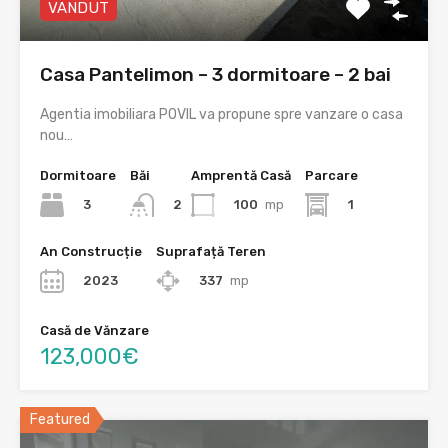
VANDUT
Casa Pantelimon – 3 dormitoare – 2 bai
Agentia imobiliara POVIL va propune spre vanzare o casa
nou…
Dormitoare
Băi
Amprentă Casă
Parcare
3
100
mp
1
2
An Construcție
Suprafață Teren
2023
337
mp
Casă de Vănzare
123,000€
Featured