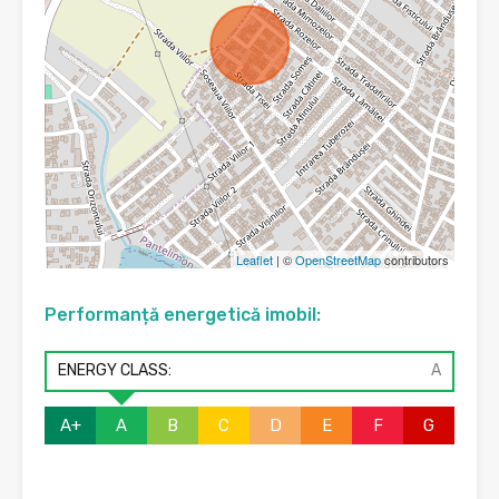
Leaflet
| ©
OpenStreetMap
contributors
Performanță energetică imobil:
ENERGY CLASS:
A
A+
A
B
C
D
E
F
G