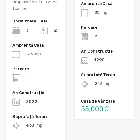
amplasata intr-o zona
Amprentă Casă
foarte…
85
mp
Dormitoare
Băi
Parcare
3
2
2
Amprentă Casă
An Construcție
125
mp
1990
Parcare
Suprafață Teren
1
245
mp
An Construcție
Casă de Vănzare
2022
55,000€
Suprafață Teren
430
mp