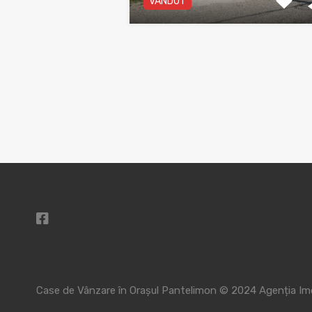
VANDUT
Case de Vânzare în Orașul Pantelimon © 2024
Agenția Imo