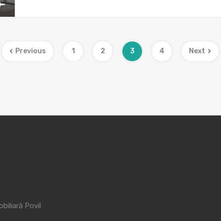
Previous
1
2
3
4
Next
biliară Povil