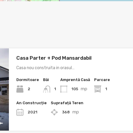
Casa Parter + Pod Mansardabil
Casa nou construita in orasul…
Dormitoare
Băi
Amprentă Casă
Parcare
mp
2
105
1
1
An Construcție
Suprafață Teren
mp
2021
368