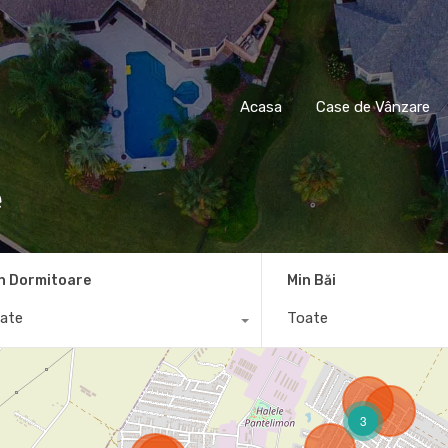
Acasa
Case de Vânza
Acasa
Case de Vânzare
e
n Dormitoare
Min Băi
ate
Toate
3