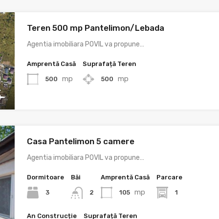
Teren 500 mp Pantelimon/Lebada
Agentia imobiliara POVIL va propune…
Amprentă Casă
Suprafață Teren
mp
mp
500
500
Casa Pantelimon 5 camere
Agentia imobiliara POVIL va propune…
Dormitoare
Băi
Amprentă Casă
Parcare
mp
3
105
1
2
An Construcție
Suprafață Teren