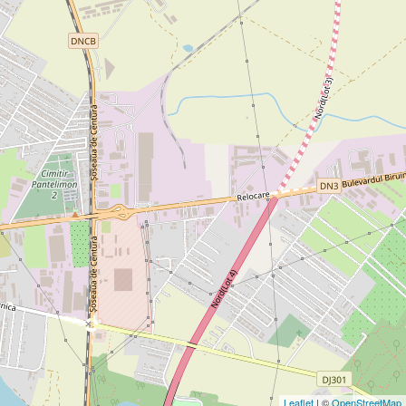
Leaflet
| ©
OpenStreetMap