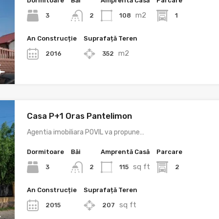
Dormitoare
Băi
Amprentă Casă
Parcare
m2
3
108
1
2
An Construcție
Suprafață Teren
m2
2016
352
Casa P+1 Oras Pantelimon
Agentia imobiliara POVIL va propune…
Dormitoare
Băi
Amprentă Casă
Parcare
sq ft
3
115
2
2
An Construcție
Suprafață Teren
sq ft
2015
207