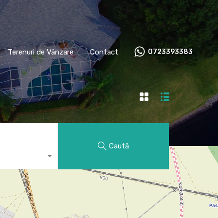
re
Terenuri de Vânzare
Contact
0723393383
Terenuri de Vânzare
Contact
0723393383
Caută