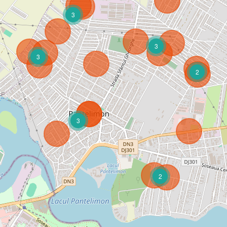
3
3
3
2
3
2